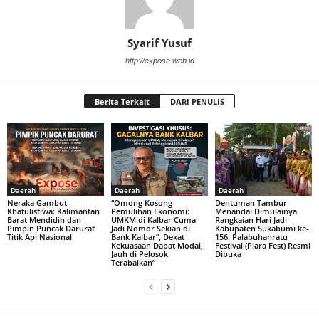
Syarif Yusuf
http://expose.web.id
Berita Terkait
DARI PENULIS
Daerah
Daerah
Daerah
Neraka Gambut
“Omong Kosong
Dentuman Tambur
Khatulistiwa: Kalimantan
Pemulihan Ekonomi:
Menandai Dimulainya
Barat Mendidih dan
UMKM di Kalbar Cuma
Rangkaian Hari Jadi
Pimpin Puncak Darurat
Jadi Nomor Sekian di
Kabupaten Sukabumi ke-
Titik Api Nasional
Bank Kalbar”, Dekat
156. Palabuhanratu
Kekuasaan Dapat Modal,
Festival (Plara Fest) Resmi
Jauh di Pelosok
Dibuka
Terabaikan”