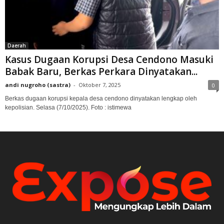
Daerah
Kasus Dugaan Korupsi Desa Cendono Masuki
Babak Baru, Berkas Perkara Dinyatakan...
andi nugroho (sastra)
-
Oktober 7, 2025
0
Berkas dugaan korupsi kepala desa cendono dinyatakan lengkap oleh
kepolisian. Selasa (7/10/2025). Foto : istimewa