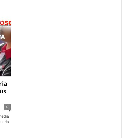
ria
us
0
media
 muria