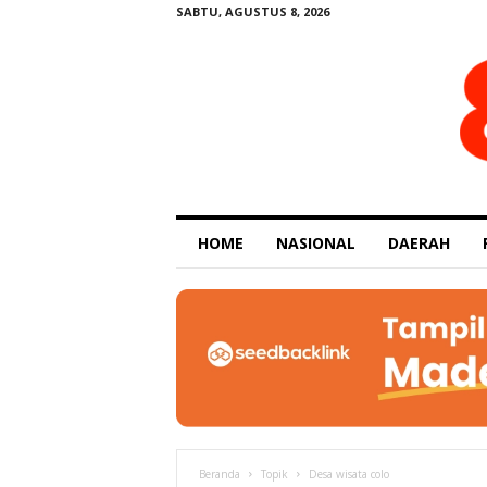
SABTU, AGUSTUS 8, 2026
E
HOME
NASIONAL
DAERAH
x
p
o
s
e
Beranda
Topik
Desa wisata colo