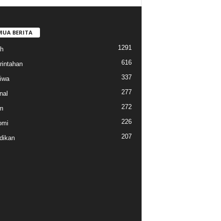
MUA BERITA
1291
h
616
intahan
337
tiwa
277
nal
272
m
226
omi
207
dikan