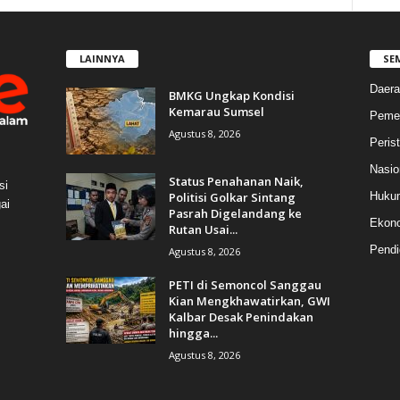
LAINNYA
SE
Daera
BMKG Ungkap Kondisi
Kemarau Sumsel
Pemer
Agustus 8, 2026
Peris
Nasio
Status Penahanan Naik,
si
Politisi Golkar Sintang
Huku
ai
Pasrah Digelandang ke
Ekon
Rutan Usai...
Pendi
Agustus 8, 2026
PETI di Semoncol Sanggau
Kian Mengkhawatirkan, GWI
Kalbar Desak Penindakan
hingga...
Agustus 8, 2026