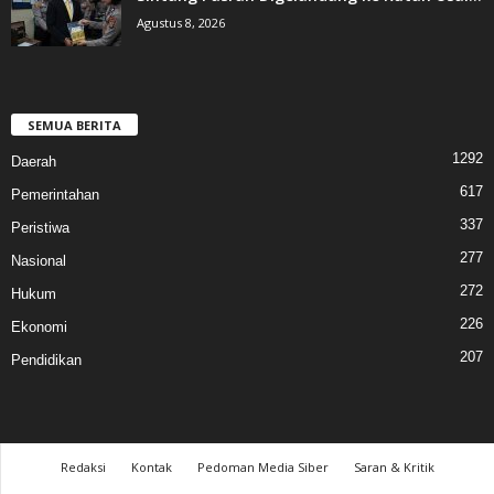
Agustus 8, 2026
SEMUA BERITA
1292
Daerah
617
Pemerintahan
337
Peristiwa
277
Nasional
272
Hukum
226
Ekonomi
207
Pendidikan
Redaksi
Kontak
Pedoman Media Siber
Saran & Kritik