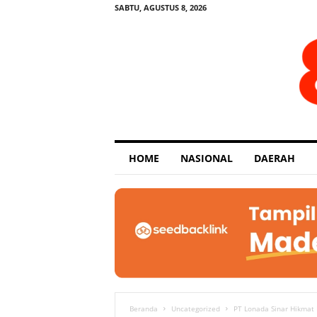
SABTU, AGUSTUS 8, 2026
E
HOME
NASIONAL
DAERAH
x
p
o
s
e
Beranda
Uncategorized
PT Lonada Sinar Hikmat 