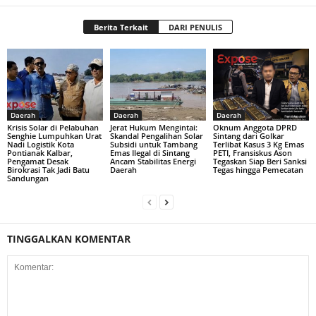
Berita Terkait
DARI PENULIS
Daerah
Daerah
Daerah
Krisis Solar di Pelabuhan
Jerat Hukum Mengintai:
Oknum Anggota DPRD
Senghie Lumpuhkan Urat
Skandal Pengalihan Solar
Sintang dari Golkar
Nadi Logistik Kota
Subsidi untuk Tambang
Terlibat Kasus 3 Kg Emas
Pontianak Kalbar,
Emas Ilegal di Sintang
PETI, Fransiskus Ason
Pengamat Desak
Ancam Stabilitas Energi
Tegaskan Siap Beri Sanksi
Birokrasi Tak Jadi Batu
Daerah
Tegas hingga Pemecatan
Sandungan
TINGGALKAN KOMENTAR