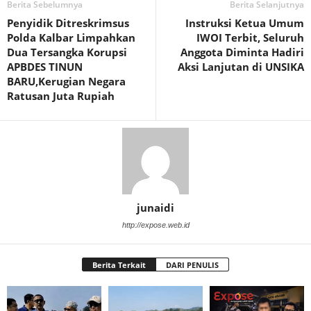
Berita Sebelumnya
Berita Selanjutnya
Penyidik Ditreskrimsus
Instruksi Ketua Umum
Polda Kalbar Limpahkan
IWOI Terbit, Seluruh
Dua Tersangka Korupsi
Anggota Diminta Hadiri
APBDES TINUN
Aksi Lanjutan di UNSIKA
BARU,Kerugian Negara
Ratusan Juta Rupiah
junaidi
http://expose.web.id
Berita Terkait
DARI PENULIS