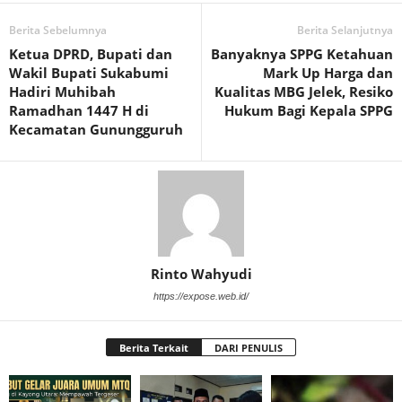
Berita Sebelumnya
Berita Selanjutnya
Ketua DPRD, Bupati dan
Banyaknya SPPG Ketahuan
Wakil Bupati Sukabumi
Mark Up Harga dan
Hadiri Muhibah
Kualitas MBG Jelek, Resiko
Ramadhan 1447 H di
Hukum Bagi Kepala SPPG
Kecamatan Gunungguruh
Rinto Wahyudi
https://expose.web.id/
Berita Terkait
DARI PENULIS