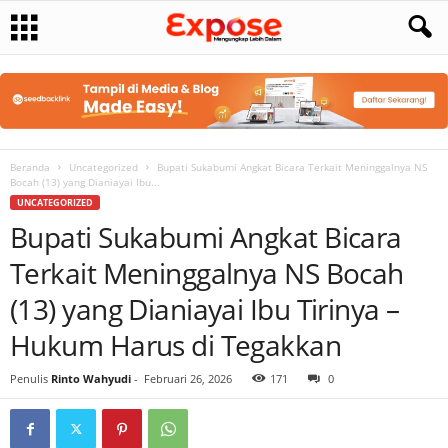
Beranda
Uncategorized
Bupati Sukabumi Angkat Bicara Terkait Meninggalnya NS
Bocah (13) yang Dianiayai Ibu...
UNCATEGORIZED
Bupati Sukabumi Angkat Bicara
Terkait Meninggalnya NS Bocah
(13) yang Dianiayai Ibu Tirinya –
Hukum Harus di Tegakkan
Penulis
Rinto Wahyudi
-
Februari 26, 2026
171
0