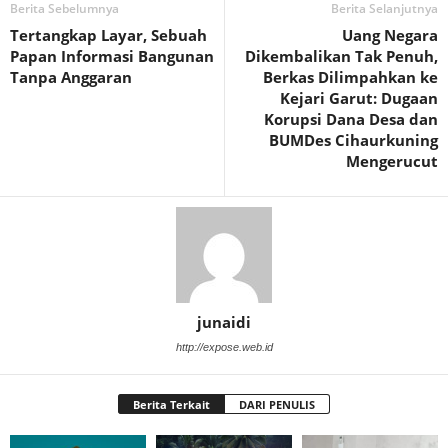
Berita Sebelumnya
Berita Selanjutnya
Tertangkap Layar, Sebuah
Uang Negara
Papan Informasi Bangunan
Dikembalikan Tak Penuh,
Tanpa Anggaran
Berkas Dilimpahkan ke
Kejari Garut: Dugaan
Korupsi Dana Desa dan
BUMDes Cihaurkuning
Mengerucut
junaidi
http://expose.web.id
Berita Terkait
DARI PENULIS