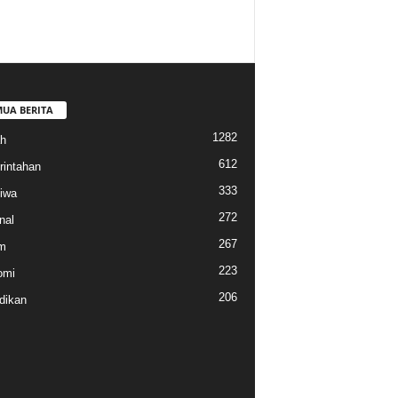
MUA BERITA
1282
h
612
intahan
333
tiwa
272
nal
267
m
223
omi
206
dikan