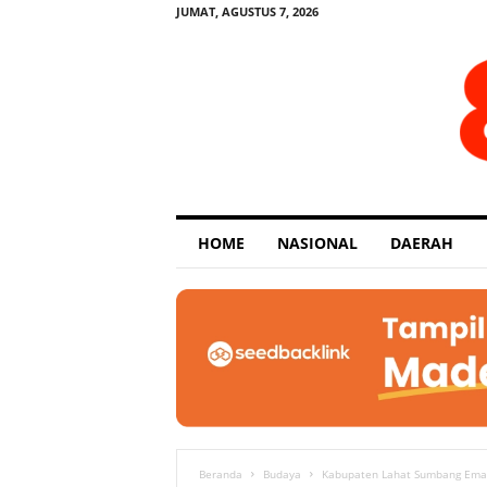
JUMAT, AGUSTUS 7, 2026
E
HOME
NASIONAL
DAERAH
x
p
o
s
e
Beranda
Budaya
Kabupaten Lahat Sumbang Emas