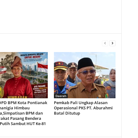
Daerah
DPD BPM Kota Pontianak
Pemkab Pali Ungkap Alasan
hanigia Himbau
Operasional PKS PT. Aburahmi
a,Simpatisan BPM dan
Batal Ditutup
akat Pasang Bendera
Putih Sambut HUT Ke-81