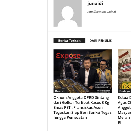
junaidi
http://expose.web.id
Berita Terkait
DARI PENULIS
Daerah
Budaya
Oknum Anggota DPRD Sintang
Ketua 
dari Golkar Terlibat Kasus 3 Kg
Agus C
Emas PETI, Fransiskus Ason
Anggot
Tegaskan Siap Beri Sanksi Tegas
Masyar
hingga Pemecatan
Merah 
RI