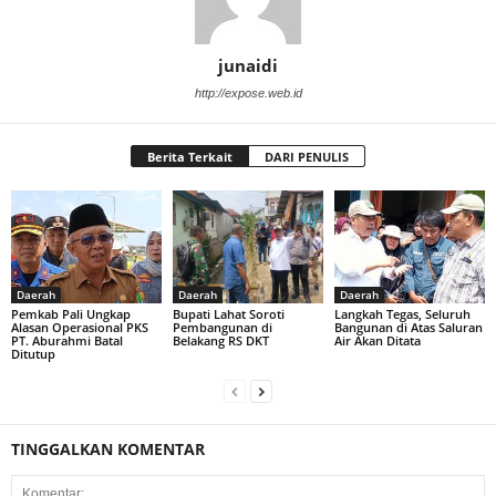
junaidi
http://expose.web.id
Berita Terkait
DARI PENULIS
Daerah
Daerah
Daerah
Pemkab Pali Ungkap
Bupati Lahat Soroti
Langkah Tegas, Seluruh
Alasan Operasional PKS
Pembangunan di
Bangunan di Atas Saluran
PT. Aburahmi Batal
Belakang RS DKT
Air Akan Ditata
Ditutup
TINGGALKAN KOMENTAR