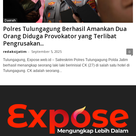
Daerah
Polres Tulungagung Berhasil Amankan Dua
Orang Diduga Provokator yang Terlibat
Pengrusakan...
redaksijatim
-
September 5, 2025
0
Tulungagung, Expose.web.id – Satreskrim Polres Tulungagung Polda Jatim
berhasil menangkap seorang laki laki berinisial CK (27) di salah satu hotel di
Tulungagung. CK adalah seorang...